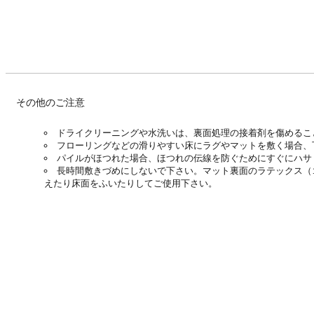
その他のご注意
ドライクリーニングや水洗いは、裏面処理の接着剤を傷めるこ
フローリングなどの滑りやすい床にラグやマットを敷く場合、
パイルがほつれた場合、ほつれの伝線を防ぐためにすぐにハサ
長時間敷きづめにしないで下さい。マット裏面のラテックス（
えたり床面をふいたりしてご使用下さい。