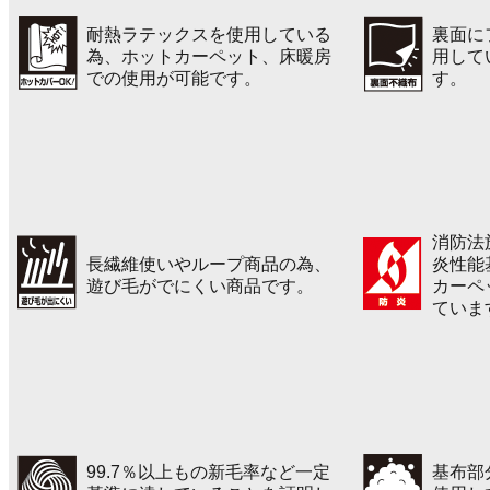
耐熱ラテックスを使用している
裏面に
為、ホットカーペット、床暖房
用して
での使用が可能です。
す。
消防法
長繊維使いやループ商品の為、
炎性能
遊び毛がでにくい商品です。
カーペ
ていま
99.7％以上もの新毛率など一定
基布部